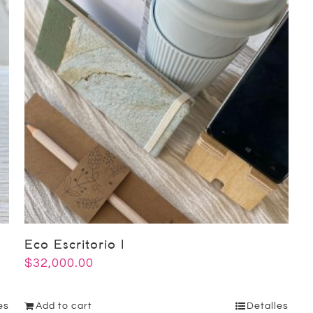
Eco Escritorio I
$
32,000.00
es
Add to cart
Detalles