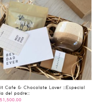
it Cafe & Chocolate Lover ::Especial
ia del padre::
51,500.00