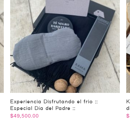
Experiencia Disfrutando el frio ::
K
Especial Día del Padre ::
d
$
49,500.00
$