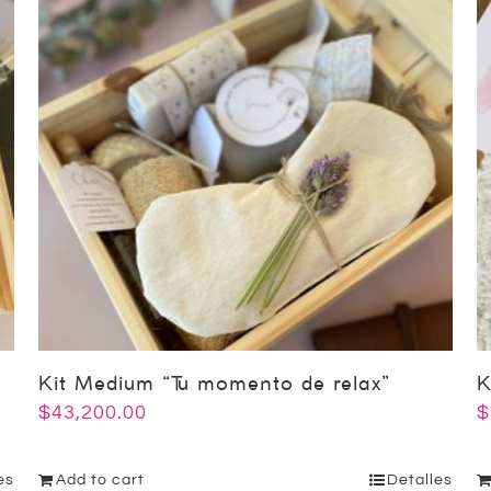
Kit Medium “Tu momento de relax”
K
$
43,200.00
$
es
Add to cart
Detalles